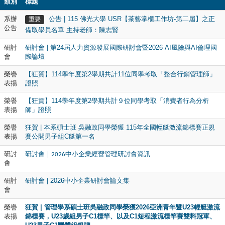
類別
標題
系辦
公告 | 115 佛光大學 USR【茶藝掌櫃工作坊-第二屆】之正
重要
公告
備取學員名單 主持老師：陳志賢
研討
研討會 | 第24屆人力資源發展國際研討會暨2026 AI風險與AI倫理國
會
際論壇
榮譽
【狂賀】114學年度第2學期共計11位同學考取「整合行銷管理師」
表揚
證照
榮譽
【狂賀】114學年度第2學期共計９位同學考取「消費者行為分析
表揚
師」證照
榮譽
狂賀 | 本系碩士班 吳融政同學榮獲 115年全國輕艇激流錦標賽正規
表揚
賽公開男子組C艇第一名
研討
研討會｜
中小企業經營管理研討會資訊
2026
會
研討
研討會 | 2026中小企業研討會論文集
會
榮譽
狂賀 | 管理學系碩士班吳融政同學榮獲2026亞洲青年暨U23輕艇激流
表揚
錦標賽，U23歲組男子C1標竿、以及C1短程激流標竿賽雙料冠軍、