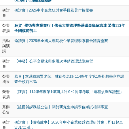
U23男子C1團體組銀牌
研討
研討會 | 2026中小企業研討會手冊及著作授權書
會
榮譽
狂賀 | 學術與專業並行！佛光大學管理學系碩專班蘇志達 榮膺115年
表揚
全國模範勞工
活動
邀請賽 | 2026年全國大專院校企業管理學系聯合體育盃賽
與演
講
研討
【轉發】公平交易法與多層次傳銷管理法訓練營
會
榮譽
恭喜 | 本系陳志賢老師、林衍伶老師 114學年度第1學期教學意見調
成果
查全校前20%
榮譽
【狂賀】114學年度第1學期共計９位同學考取「遊程規劃師證照」
表揚
系辦
【註冊與課務組公告】關於研究生申請學位考試相關事宜
公告
研討
研討會 | 【徵稿啟事】2026年中小企業經營管理研討會，即日起至
會
3/31(二)止。