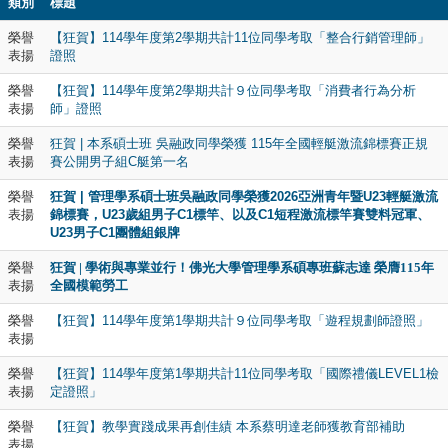
類別
標題
榮譽
【狂賀】114學年度第2學期共計11位同學考取「整合行銷管理師」
表揚
證照
榮譽
【狂賀】114學年度第2學期共計９位同學考取「消費者行為分析
表揚
師」證照
榮譽
狂賀 | 本系碩士班 吳融政同學榮獲 115年全國輕艇激流錦標賽正規
表揚
賽公開男子組C艇第一名
榮譽
狂賀 | 管理學系碩士班吳融政同學榮獲2026亞洲青年暨U23輕艇激流
表揚
錦標賽，U23歲組男子C1標竿、以及C1短程激流標竿賽雙料冠軍、
U23男子C1團體組銀牌
榮譽
狂賀 | 學術與專業並行！佛光大學管理學系碩專班蘇志達 榮膺115年
表揚
全國模範勞工
榮譽
【狂賀】114學年度第1學期共計９位同學考取「遊程規劃師證照」
表揚
榮譽
【狂賀】114學年度第1學期共計11位同學考取「國際禮儀LEVEL1檢
表揚
定證照」
榮譽
【狂賀】教學實踐成果再創佳績 本系蔡明達老師獲教育部補助
表揚