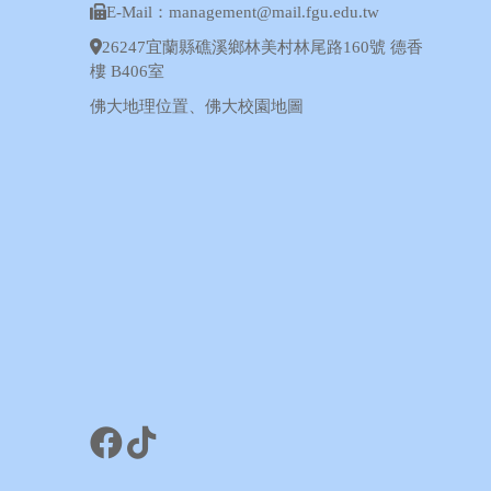
E-Mail：management@mail.fgu.edu.tw
26247宜蘭縣礁溪鄉林美村林尾路160號 德香
樓 B406室
佛大地理位置
、
佛大校園地圖