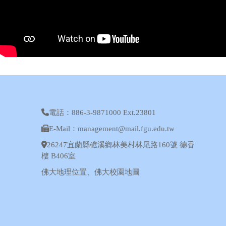
電話：886-3-9871000 Ext.23801
E-Mail：management@mail.fgu.edu.tw
26247宜蘭縣礁溪鄉林美村林尾路160號 德香
樓 B406室
佛大地理位置
、
佛大校園地圖