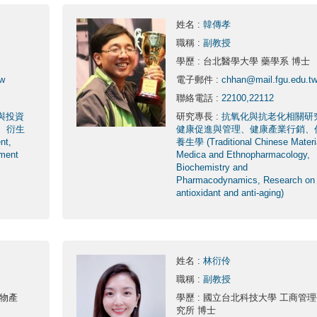
姓名
:
韓傳孝
職稱
:
副教授
學歷
: 台北醫學大學 藥學系 博士
tw
電子郵件
:
chhan@mail.fgu.edu.t
聯絡電話
:
22100,22112
與投資
研究專長
:
抗氧化與抗老化相關研
、衍生
健康促進與管理、健康產業行銷、
nt,
養生學 (Traditional Chinese Materi
tment
Medica and Ethnopharmacology,
Biochemistry and
Pharmacodynamics, Research on
antioxidant and anti-aging)
姓名
:
林衍伶
職稱
:
副教授
生物產
學歷
: 國立台北科技大學 工商管
究所 博士