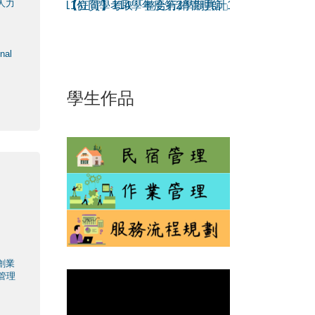
人力
度第2學期共計11位同學考取「整合行銷管理師」證照
【狂賀】114學年度第2學期共計11位同學考取
【狂賀】114學
nal
學生作品
創業
管理