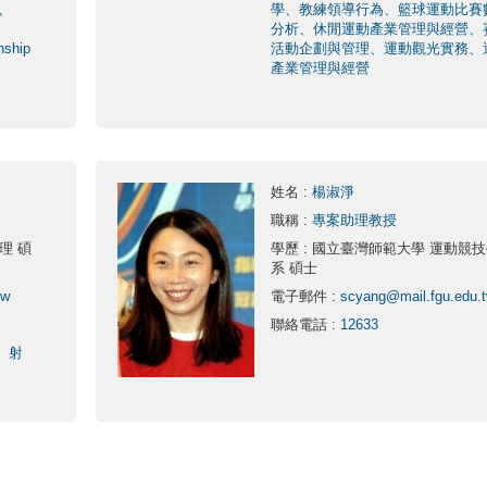
,
學、教練領導行為、籃球運動比賽
分析、休閒運動產業管理與經營、
nship
活動企劃與管理、運動觀光實務、
產業管理與經營
姓名
:
楊淑淨
職稱
:
專案助理教授
理 碩
學歷
: 國立臺灣師範大學 運動競
系 碩士
tw
電子郵件
:
scyang@mail.fgu.edu.
聯絡電話
:
12633
、射