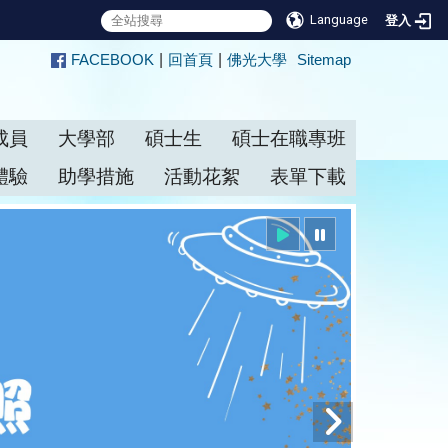
Language
登入
:::
FACEBOOK
|
回首頁
|
佛光大學
Sitemap
成員
大學部
碩士生
碩士在職專班
體驗
助學措施
活動花絮
表單下載