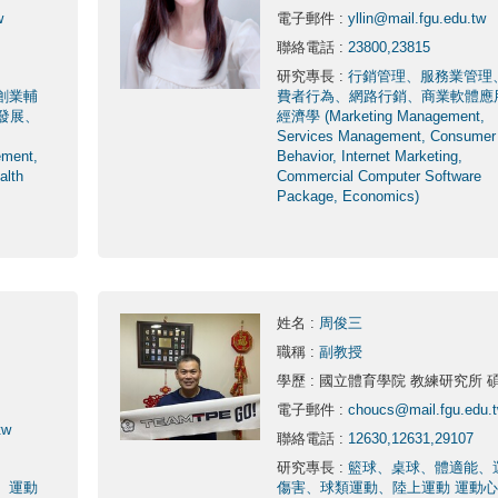
w
電子郵件
:
yllin@mail.fgu.edu.tw
聯絡電話
:
23800,23815
研究專長
:
行銷管理、服務業管理
創業輔
費者行為、網路行銷、商業軟體應
發展、
經濟學 (Marketing Management,
Services Management, Consumer
ment,
Behavior, Internet Marketing,
alth
Commercial Computer Software
Package, Economics)
姓名
:
周俊三
職稱
:
副教授
學歷
: 國立體育學院 教練研究所 
電子郵件
:
choucs@mail.fgu.edu.
tw
聯絡電話
:
12630,12631,29107
研究專長
:
籃球、桌球、體適能、
、運動
傷害、球類運動、陸上運動 運動