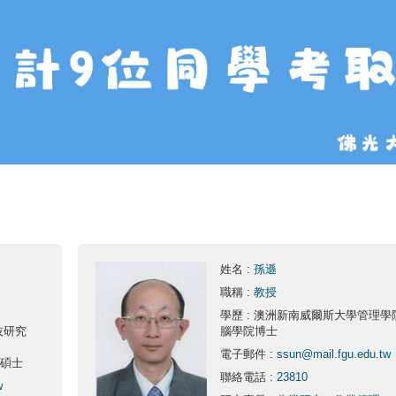
姓名
:
孫遜
職稱
:
教授
學歷
: 澳洲新南威爾斯大學管理學
技研究
腦學院博士
電子郵件
:
ssun@mail.fgu.edu.tw
 碩士
2026-06-16
聯絡電話
:
23810
w