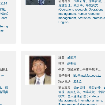
研究專長
:
作業研究、作業管理、
【狂賀】114學年
22114
資源管理、統計學、專業英文
資訊、
(Operations research, Operations
分散式
management, human resource
 cost
management, Statistics, professio
e
English)
tering
mer
姓名
:
呂龍潭
職稱
:
副教授
系博士
學歷
: 英國里茲大學商學院博士
.tw
電子郵件
:
ltlu@mail.fgu.edu.tw
聯絡電話
:
23812
為、網
研究專長
:
策略管理、國際企業、
溝通與
管理、組織行為、商業法規、中國
模式、全人健康管理 (Strategy
Management, International firms,
te
Entrepreneurial Management,