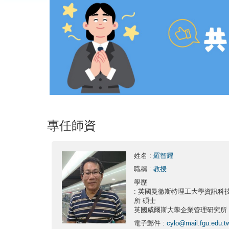
專任師資
姓名
:
羅智耀
職稱
:
教授
學歷
: 英國曼徹斯特理工大學資訊科
所 碩士
英國威爾斯大學企業管理研究所
電子郵件
:
cylo@mail.fgu.edu.t