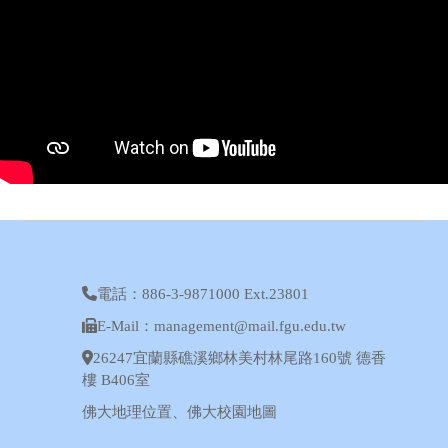
電話：886-3-9871000 Ext.23801
E-Mail：management@mail.fgu.edu.tw
26247宜蘭縣礁溪鄉林美村林尾路160號 德香
樓 B406室
佛大地理位置
、
佛大校園地圖