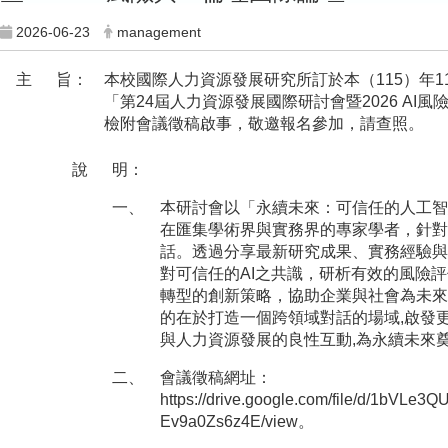
2026-06-23
management
主
旨：
本校國際人力資源發展研究所訂於本（115）年11
「第24屆人力資源發展國際研討會暨2026 AI風
檢附會議徵稿啟事，敬邀報名參加，請查照。
說
明：
一、
本研討會以「永續未來：可信任的人工智
在匯集學術界與實務界的專家學者，針對
話。透過分享最新研究成果、實務經驗與
對可信任的AI之共識，研析有效的風險
轉型的創新策略，協助企業與社會為未來
的在於打造一個跨領域對話的場域,啟發
與人力資源發展的良性互動,為永續未來
二、
會議徵稿網址：
https://drive.google.com/file/d/1bVL
Ev9a0Zs6z4E/view。