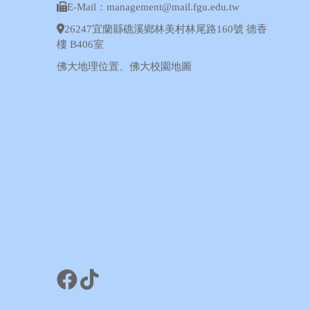
E-Mail：management@mail.fgu.edu.tw
26247宜蘭縣礁溪鄉林美村林尾路160號 德香
樓 B406室
佛大地理位置
、
佛大校園地圖