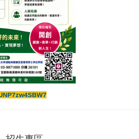
RsjUNP7zw4SBW7
招生專區