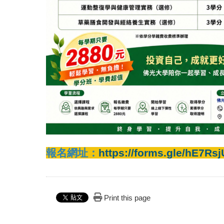
報名網址：
https://forms.gle/hE7
Print this page