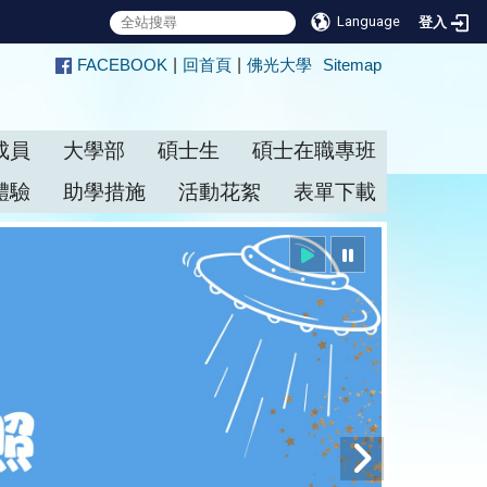
Language
登入
:::
FACEBOOK
|
回首頁
|
佛光大學
Sitemap
成員
大學部
碩士生
碩士在職專班
體驗
助學措施
活動花絮
表單下載